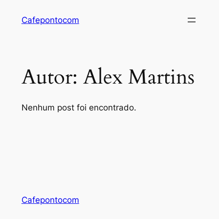
Pular
Cafepontocom
para
o
conteúdo
Autor:
Alex Martins
Nenhum post foi encontrado.
Cafepontocom